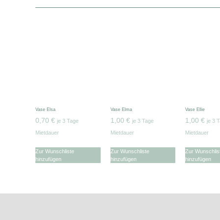
Vase Elsa
Vase Elma
Vase Ellie
0,70
€
1,00
€
1,00
€
je 3 Tage
je 3 Tage
je 3 
Mietdauer
Mietdauer
Mietdauer
Zur Wunschliste
Zur Wunschliste
Zur Wunschlis
hinzufügen
hinzufügen
hinzufügen