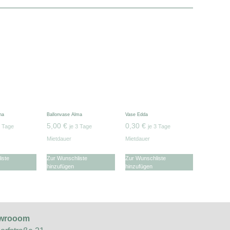
na
Ballonvase Alma
Vase Edda
5,00
€
0,30
€
3 Tage
je 3 Tage
je 3 Tage
Mietdauer
Mietdauer
iste
Zur Wunschliste
Zur Wunschliste
hinzufügen
hinzufügen
owrooom