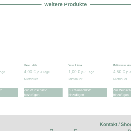
weitere Produkte
Vase Edith
Vase Elena
Ballonvase An
4,00
€
1,00
€
4,50
€
Tage
je 3 Tage
je 3 Tage
je 
Mietdauer
Mietdauer
Mietdauer
te
Zur Wunschliste
Zur Wunschliste
Zur Wunschl
hinzufügen
hinzufügen
hinzufügen
Kontakt / Sh