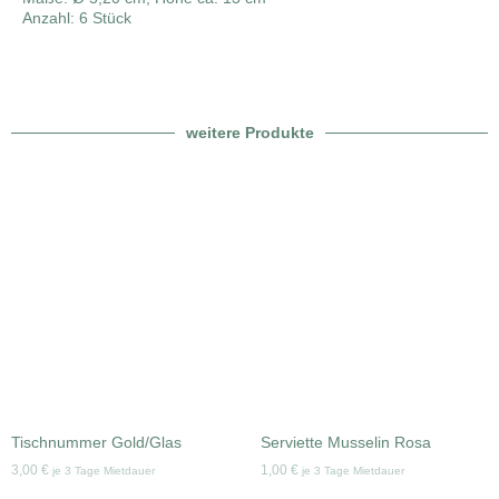
Anzahl: 6 Stück
weitere Produkte
Tischnummer Gold/Glas
Serviette Musselin Rosa
3,00
€
1,00
€
je 3 Tage Mietdauer
je 3 Tage Mietdauer