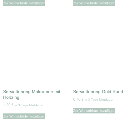
Zur Wunschliste hinzufügen
Zur Wunschliste hinzufügen
Serviettenring Makramee mit
Serviettenring Gold Rund
Holzring
0,70
€
je 3 Tage Mietdauer
1,20
€
je 3 Tage Mietdauer
Zur Wunschliste hinzufügen
Zur Wunschliste hinzufügen