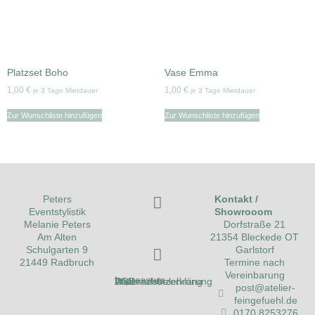
Platzset Boho
Vase Emma
1,00
€
1,00
€
je 3 Tage Mietdauer
je 3 Tage Mietdauer
Zur Wunschliste hinzufügen
Zur Wunschliste hinzufügen
Kontakt /
Peters
Showrooom
Eventstylistik
Dorfstraße 21
Melanie Peters
21354 Bleckede OT
Am Alten
Garlstorf
Schulgarten 9
Termine nach
21449 Radbruch
Vereinbarung
Impressum
Datenschutzerklärung
AGB
Widerrufsbelehrung
post@atelier-
feingefuehl.de
0170 8253276