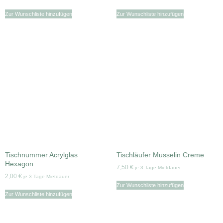
Zur Wunschliste hinzufügen
Zur Wunschliste hinzufügen
Tischnummer Acrylglas
Tischläufer Musselin Creme
Hexagon
7,50
€
je 3 Tage Mietdauer
2,00
€
je 3 Tage Mietdauer
Zur Wunschliste hinzufügen
Zur Wunschliste hinzufügen