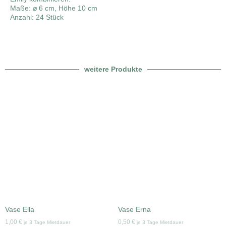
Maße:
⌀
6 cm, Höhe 10 cm
Anzahl: 24 Stück
weitere Produkte
Vase Ella
Vase Erna
1,00
€
0,50
€
je 3 Tage Mietdauer
je 3 Tage Mietdauer