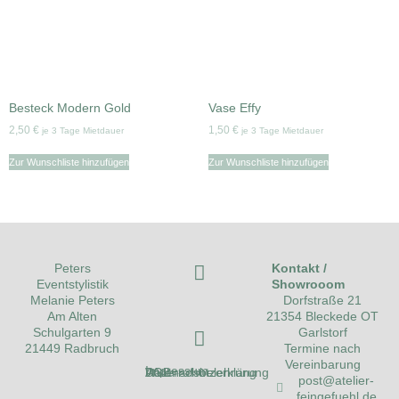
Besteck Modern Gold
Vase Effy
2,50
€
1,50
€
je 3 Tage Mietdauer
je 3 Tage Mietdauer
Zur Wunschliste hinzufügen
Zur Wunschliste hinzufügen
Kontakt /
Peters
Showrooom
Eventstylistik
Dorfstraße 21
Melanie Peters
21354 Bleckede OT
Am Alten
Garlstorf
Schulgarten 9
Termine nach
21449 Radbruch
Vereinbarung
Impressum
Datenschutzerklärung
AGB
Widerrufsbelehrung
post@atelier-
feingefuehl.de