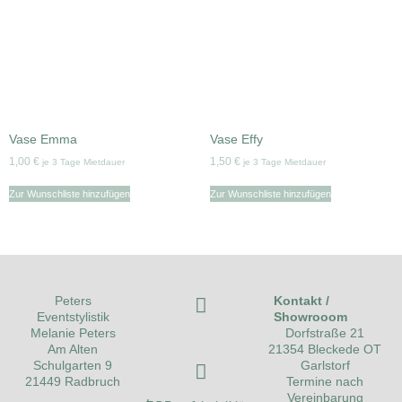
Vase Emma
Vase Effy
1,00
€
1,50
€
je 3 Tage Mietdauer
je 3 Tage Mietdauer
Zur Wunschliste hinzufügen
Zur Wunschliste hinzufügen
Kontakt /
Peters
Showrooom
Eventstylistik
Dorfstraße 21
Melanie Peters
21354 Bleckede OT
Am Alten
Garlstorf
Schulgarten 9
Termine nach
21449 Radbruch
Vereinbarung