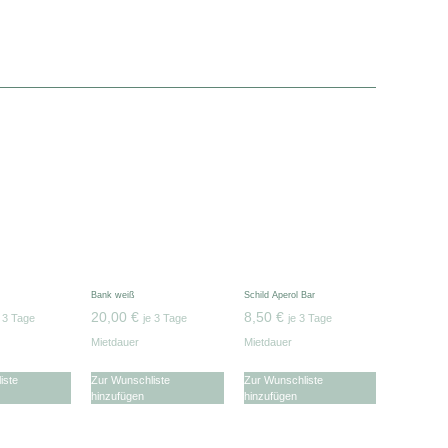
Bank weiß
Schild Aperol Bar
20,00
€
8,50
€
e 3 Tage
je 3 Tage
je 3 Tage
Mietdauer
Mietdauer
iste
Zur Wunschliste
Zur Wunschliste
hinzufügen
hinzufügen