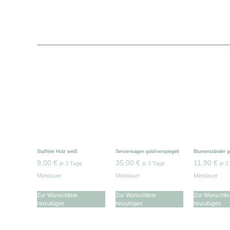
Staffelei Holz weiß
Servierwagen gold/verspiegelt
Blumenständer g
9,00
€
35,00
€
11,90
€
je 3 Tage
je 3 Tage
je 3
Mietdauer
Mietdauer
Mietdauer
Zur Wunschliste
Zur Wunschliste
Zur Wunschlis
hinzufügen
hinzufügen
hinzufügen