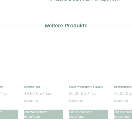
weitere Produkte
old
Sitzplan Holz
Schild Willkommen Flowers
Hochzeitspost
19,00
€
20,00
€
15,00
€
 Tage
je 3 Tage
je 3 Tage
j
Mietdauer
Mietdauer
Mietdauer
te
Zur Wunschliste
Zur Wunschliste
Zur Wunschl
hinzufügen
hinzufügen
hinzufügen