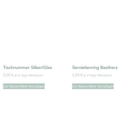
Tischnummer Silber/Glas
Serviettenring Bastherz
3,00
€
1,00
€
je 3 Tage Mietdauer
je 3 Tage Mietdauer
Zur Wunschliste hinzufügen
Zur Wunschliste hinzufügen