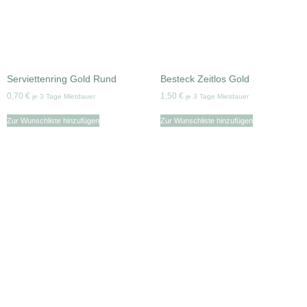
Serviettenring Gold Rund
Besteck Zeitlos Gold
0,70
€
1,50
€
je 3 Tage Mietdauer
je 3 Tage Mietdauer
Zur Wunschliste hinzufügen
Zur Wunschliste hinzufügen