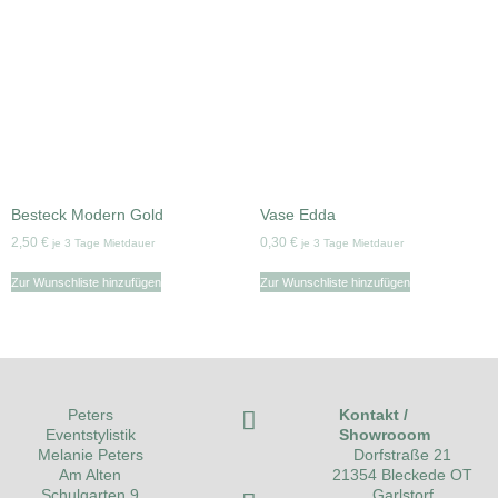
Besteck Modern Gold
Vase Edda
2,50
€
0,30
€
je 3 Tage Mietdauer
je 3 Tage Mietdauer
Zur Wunschliste hinzufügen
Zur Wunschliste hinzufügen
Kontakt /
Peters
Showrooom
Eventstylistik
Dorfstraße 21
Melanie Peters
21354 Bleckede OT
Am Alten
Garlstorf
Schulgarten 9