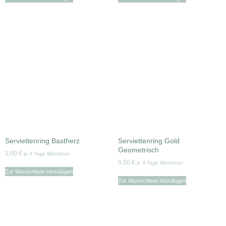
Serviettenring Bastherz
Serviettenring Gold
Geometrisch
1,00
€
je 3 Tage Mietdauer
0,50
€
je 3 Tage Mietdauer
Zur Wunschliste hinzufügen
Zur Wunschliste hinzufügen