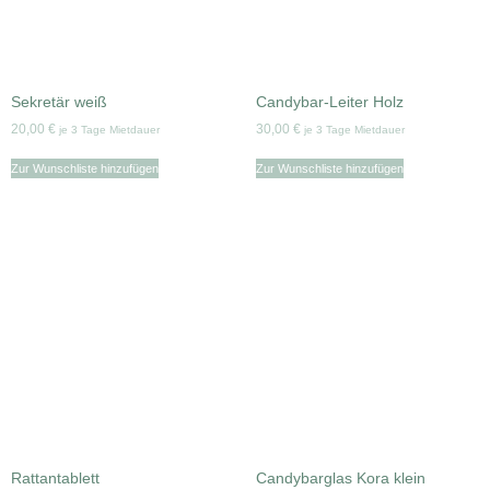
Sekretär weiß
Candybar-Leiter Holz
20,00
€
30,00
€
je 3 Tage Mietdauer
je 3 Tage Mietdauer
Zur Wunschliste hinzufügen
Zur Wunschliste hinzufügen
Rattantablett
Candybarglas Kora klein