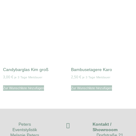
Candybarglas Kim groß
Bambusetagere Karo
3,00
€
2,50
€
je 3 Tage Mietdauer
je 3 Tage Mietdauer
Zur Wunschliste hinzufügen
Zur Wunschliste hinzufügen
Kontakt /
Peters
Showrooom
Eventstylistik
Dorfstraße 21
Melanie Peters