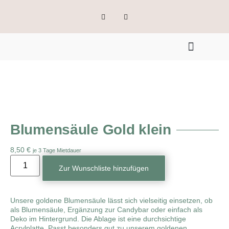
Blumensäule Gold klein
8,50
€
je 3 Tage Mietdauer
Zur Wunschliste hinzufügen
Unsere goldene Blumensäule lässt sich vielseitig einsetzen, ob
als Blumensäule, Ergänzung zur Candybar oder einfach als
Deko im Hintergrund. Die Ablage ist eine durchsichtige
Acrylplatte. Passt besonders gut zu unserem goldenen