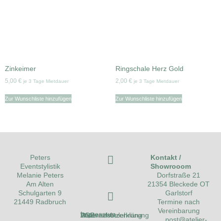
Zinkeimer
Ringschale Herz Gold
5,00
€
2,00
€
je 3 Tage Mietdauer
je 3 Tage Mietdauer
Zur Wunschliste hinzufügen
Zur Wunschliste hinzufügen
Kontakt /
Peters
Showrooom
Eventstylistik
Dorfstraße 21
Melanie Peters
21354 Bleckede OT
Am Alten
Garlstorf
Schulgarten 9
Termine nach
21449 Radbruch
Vereinbarung
Impressum
Datenschutzerklärung
AGB
Widerrufsbelehrung
post@atelier-