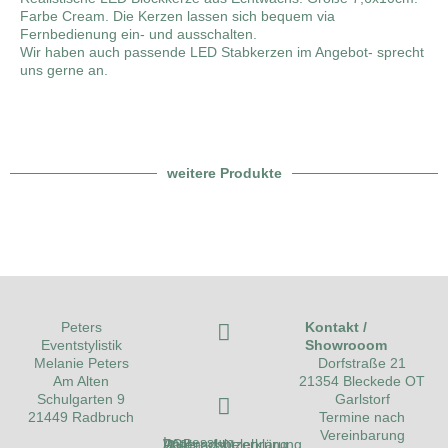
Farbe Cream. Die Kerzen lassen sich bequem via
Fernbedienung ein- und ausschalten.
Wir haben auch passende LED Stabkerzen im Angebot- sprecht
uns gerne an.
weitere Produkte
Kontakt /
Peters
Showrooom
Eventstylistik
Dorfstraße 21
Melanie Peters
21354 Bleckede OT
Am Alten
Garlstorf
Schulgarten 9
Termine nach
21449 Radbruch
Vereinbarung
Impressum
Datenschutzerklärung
AGB
Widerrufsbelehrung