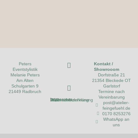
Kontakt /
Peters
Showrooom
Eventstylistik
Dorfstraße 21
Melanie Peters
21354 Bleckede OT
Am Alten
Garlstorf
Schulgarten 9
Termine nach
21449 Radbruch
Vereinbarung
Impressum
Datenschutzerklärung
AGB
Widerrufsbelehrung
post@atelier-
feingefuehl.de
0170 8253276
WhatsApp an
uns